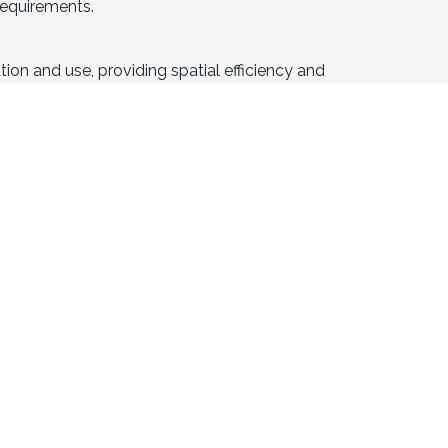
 requirements.
tion and use, providing spatial efficiency and
 excellent ride quality while reducing
Many escalator parts are also recycled
anel clamps, etc).
aximum safety and ensure a sense of