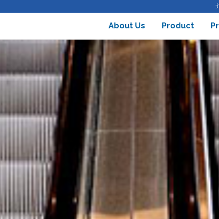
ว
About Us
Product
P