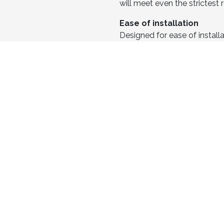
will meet even the strictest
Ease of installation
Designed for ease of installa
reliability.
Εco-friendly
Regeneration systems provide
energy usage by up to 60%. 
(steps, brush profile, glass p
Safety
Solid products guarantee m
passenger security.
Download